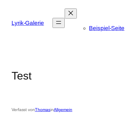
Zum
Inhalt
springen
Lyrik-Galerie
Beispiel-Seite
Test
Verfasst von
Thomas
in
Allgemein